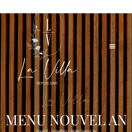
La Villa
MENU NOUVEL AN
Accueil
»
Actualités
»
Menu Nouvel An